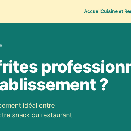
Accueil
Cuisine et Re
6
rites professionn
tablissement ?
ipement idéal entre
otre snack ou restaurant