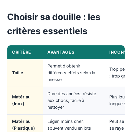
Choisir sa douille : les
critères essentiels
CRITÈRE
AVANTAGES
INCONVÉN
Permet d'obtenir
Trop petite
Taille
différents effets selon la
; trop gran
finesse
Dure des années, résiste
Matériau
Plus lourd, 
aux chocs, facile à
(Inox)
longue séa
nettoyer
Matériau
Léger, moins cher,
Peut se fen
(Plastique)
souvent vendu en lots
se raye fac