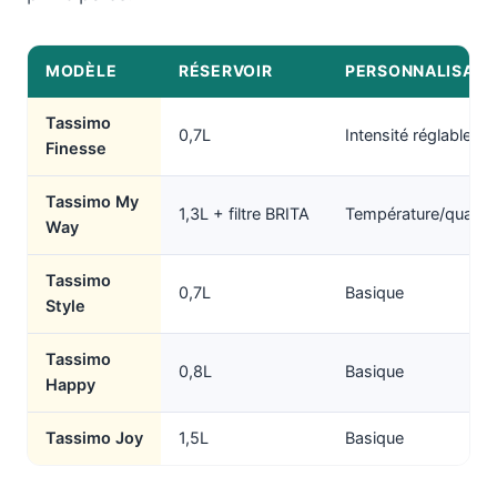
MODÈLE
RÉSERVOIR
PERSONNALISATI
Tassimo
0,7L
Intensité réglable
Finesse
Tassimo My
1,3L + filtre BRITA
Température/quantit
Way
Tassimo
0,7L
Basique
Style
Tassimo
0,8L
Basique
Happy
Tassimo Joy
1,5L
Basique