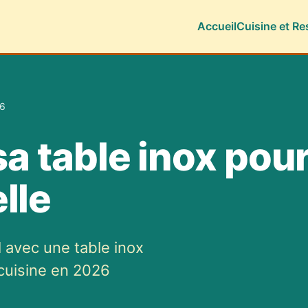
Accueil
Cuisine et Re
6
sa table inox pou
lle
l avec une table inox
cuisine en 2026