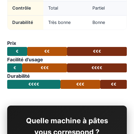
Contrôle
Total
Partiel
Durabilité
Très bonne
Bonne
Prix
€
€€
€€€
Facilité d'usage
€
€€€
€€€€
Durabilité
€€€€
€€€
€€
Quelle machine à pâtes
vous correspond ?