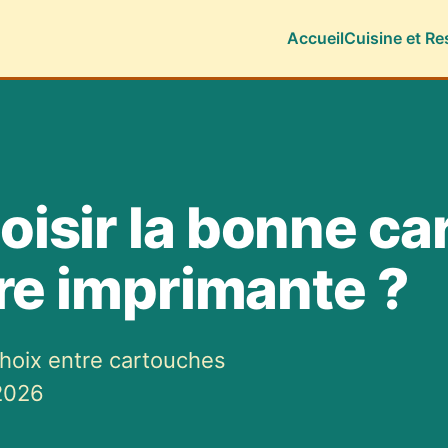
Accueil
Cuisine et Re
isir la bonne ca
re imprimante ?
choix entre cartouches
 2026