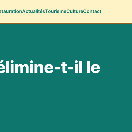
stauration
Actualités
Tourisme
Culture
Contact
limine-t-il le