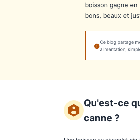
boisson gagne en 
bons, beaux et jus
Ce blog partage mes
alimentation, simp
Qu'est-ce qu
canne ?
Une boisson au chocolat bio t