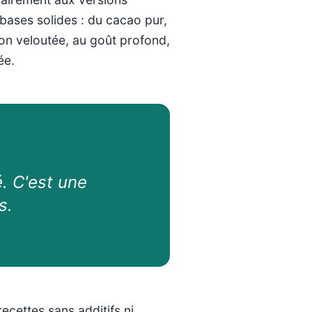
 bases solides : du cacao pur,
son veloutée, au goût profond,
ée.
. C'est une
s.
ecettes sans additifs ni