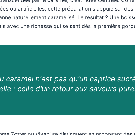
es ou artificielles, cette préparation s'appuie sur des
 canne naturellement caramélisé. Le résultat ? Une bois
s avec une richesse qui se sent dès la première gorg
u caramel n'est pas qu'un caprice sucré
lle : celle d'un retour aux saveurs pure
me Zotter ou Vivani se distinguent en proposant des r