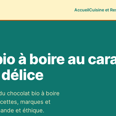
Accueil
Cuisine et Re
io à boire au car
 délice
du chocolat bio à boire
ecettes, marques et
ande et éthique.